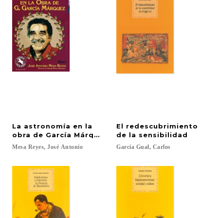
La astronomía en la
El redescubrimiento
obra de García Márquez
de la sensibilidad
Mesa
Reyes,
José
Antonio
García
Gual,
Carlos