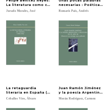
Felipe Benítez Reyes:
Unas pocas palabras
La literatura como caleidoscopio
necesarias : Poética y po
Jurado
Morales,
José
Romarís
Pais,
Andrés
La retaguardia
Juan Ramón Jiménez
literaria en España (1900-1936)
y la poesía Argentina y 
Ceballos
Viro,
Álvaro
Morán
Rodríguez,
Carmen