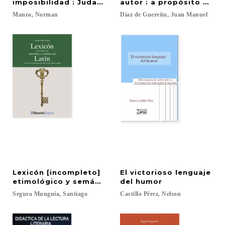
imposibilidad : Judaísmo y escritura
autor : a propósito de «
Manea,
Norman
Díaz
de
Guereñu,
Juan
Manuel
Lexicón [incompleto]
El victorioso lenguaje
etimológico y semántico del Latín y de las voces a
del humor
Segura
Munguía,
Santiago
Castillo
Pérez,
Nelson