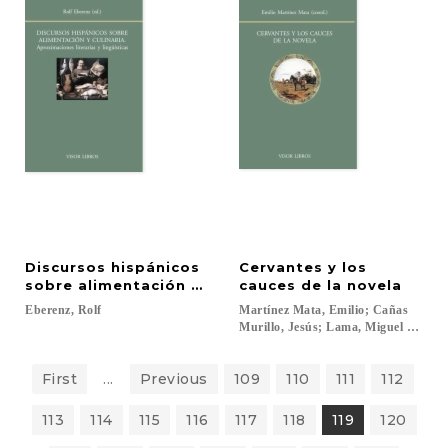
Discursos hispánicos
Cervantes y los
sobre alimentación y culinaria.
cauces de la novela
Eberenz,
Rolf
Martínez Mata, Emilio; Cañas
Murillo, Jesús; Lama, Miguel Ángel; 
First
...
Previous
109
110
111
112
113
114
115
116
117
118
119
120