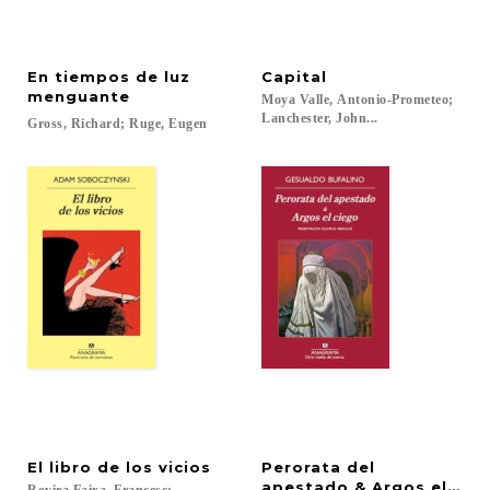
En tiempos de luz
Capital
menguante
Moya Valle, Antonio-Prometeo;
Lanchester, John...
Gross,
Richard;
Ruge,
Eugen
El
libro
de
los
vicios
Perorata del
apestado & Argos el cie