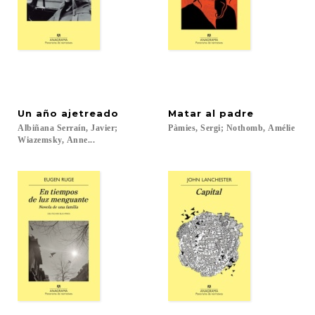
Un
año
ajetreado
Matar
al
padre
Albiñana Serraín, Javier;
Pàmies,
Sergi;
Nothomb,
Amélie
Wiazemsky, Anne...