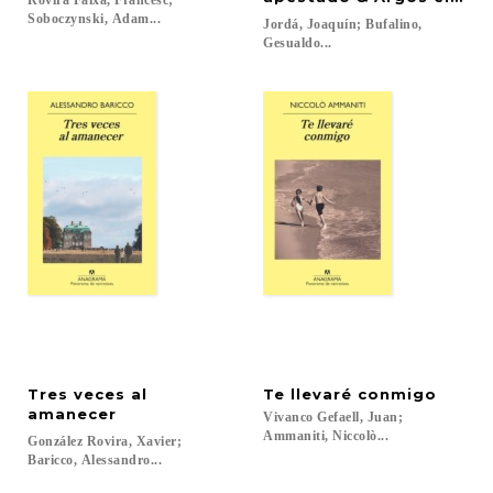
Rovira Faixa, Francesc;
Soboczynski, Adam...
Jordá, Joaquín; Bufalino,
Gesualdo...
Tres veces al
Te
llevaré
conmigo
amanecer
Vivanco Gefaell, Juan;
Ammaniti, Niccolò...
González Rovira, Xavier;
Baricco, Alessandro...