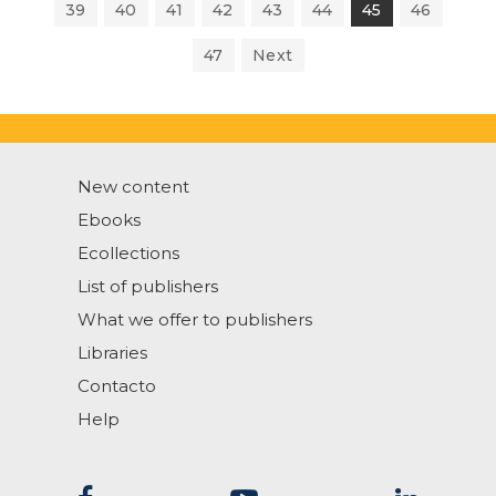
39
40
41
42
43
44
45
46
47
Next
New content
Ebooks
Ecollections
List of publishers
What we offer to publishers
Libraries
Contacto
Help