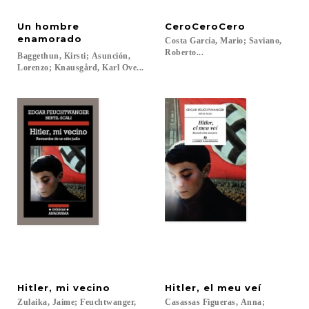
Un hombre
CeroCeroCero
enamorado
Costa García, Mario; Saviano,
Roberto...
Baggethun, Kirsti; Asunción,
Lorenzo; Knausgård, Karl Ove...
Hitler,
mi
vecino
Hitler,
el
meu
veí
Zulaika, Jaime; Feuchtwanger,
Casassas Figueras, Anna;