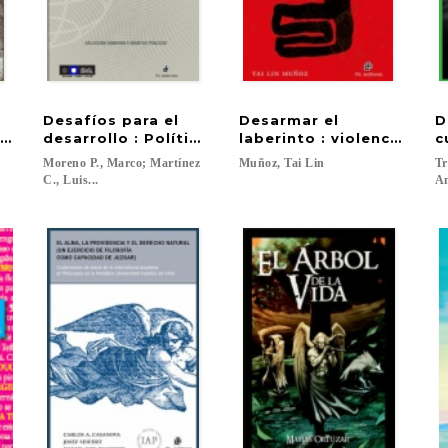
Desafíos para el
Desarmar el
D
cien años de historia transfronteriza (1904-2004)
do y derechos humanos: a propósito de la cuestión pen
desarrollo : Políticas públicas y sostenibilidad
laberinto : violencia, es
c
Moreno P., Marco; Martínez
Muñoz,
Tai
Lin
Tr
C., Luis...
A