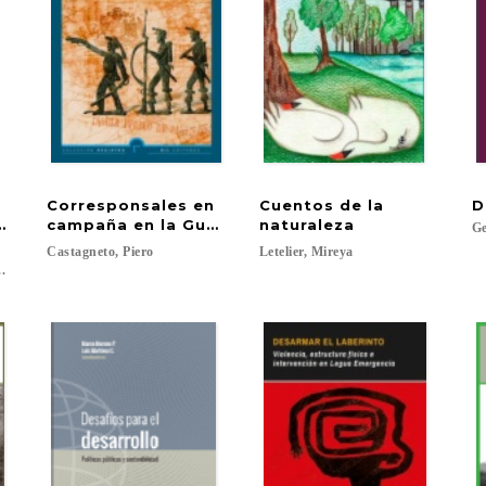
Corresponsales en
Cuentos de la
D
 Chile : principios y bases
campaña en la Guerra del Pacífico 1879-1881
naturaleza
Ge
Castagneto,
Piero
Letelier,
Mireya
.