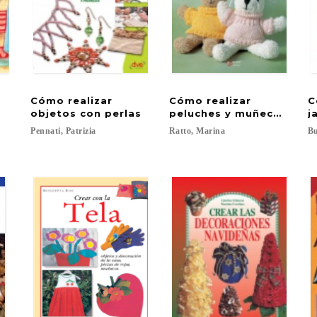
Cómo realizar
Cómo realizar
C
landos
objetos con perlas
peluches y muñecos de t
j
Pennati,
Patrizia
Ratto,
Marina
Bu