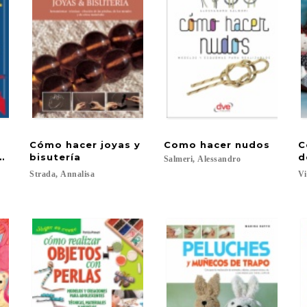
Cómo hacer joyas y
Como
hacer
nudos
C
y otros objetos voladores
bisutería
d
Salmeri,
Alessandro
Strada,
Annalisa
Vi