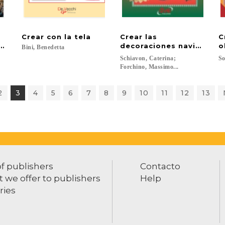
Crear
con
la
tela
Crear las
C
cetas, cestas, detalles florales, etc
itecto para las buhardillas
decoraciones navideñas
o
Bini,
Benedetta
Schiavon, Caterina;
So
Forchino, Massimo...
2
3
4
5
6
7
8
9
10
11
12
13
of publishers
Contacto
 we offer to publishers
Help
ries