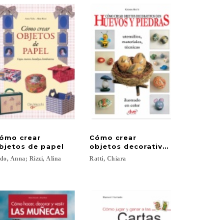
ómo crear
Cómo crear
cance de todos
bjetos de papel
objetos decorativos con huevos
do,
Anna;
Rizzi,
Alina
Ratti,
Chiara