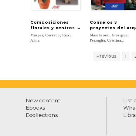
Composiciones
Consejos y
florales y centros de mesa. Guirnaldas, ma
proyectos del arqu
Maspes, Corrado; Rizzi,
Mascheroni, Giuseppe;
Alina
Pezzaglia, Cristina...
Previous
1
New content
List 
Ebooks
What
Ecollections
Libra