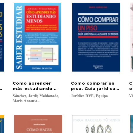
Cómo aprender
Cómo comprar un
C
s de propietarios
más estudiando menos
piso. Guía jurídica al al
o
Sánchez, Jordi; Maldonado,
Jurídico
DVE,
Equipo
Vi
María Antonia...