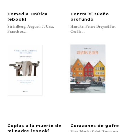
Comedia Onírica
Contra el sueño
(ebook)
profundo
Strindberg, August; J. Uriz,
Handke, Peter; Dreymüller,
Francisco...
Cecilia...
Coplas a la muerte de
Corazones
de
gofre
mi padre (ebook)
Parr, María; Celej, Zuzanna;