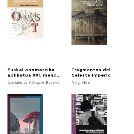
Euskal onomastika
Fragmentos del
aplikatua XXI. mendean = Onomástica vasca aplicad
Celeste Imperio
González
de
Viñaspre,
Roberto
Ning,
Siwen