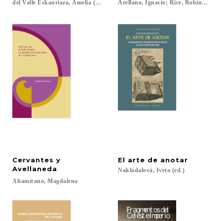
del Valle Eskauriaza, Amelia (eds.)....
Arellano, Ignacio; Rice, Robin Ann (e
Cervantes y
El
arte
de
anotar
Avellaneda
Nakládalová,
Iveta
(ed.)
Altamirano,
Magdalena