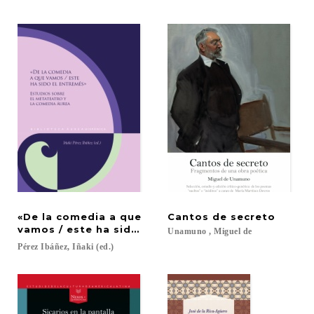
«De la comedia a que
Cantos
de
secreto
vamos / este ha sido el entremés»
Unamuno
,
Miguel
de
Pérez
Ibáñez,
Iñaki
(ed.)