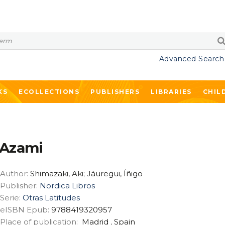
Advanced Search
KS
ECOLLECTIONS
PUBLISHERS
LIBRARIES
CHIL
Azami
Author:
Shimazaki, Aki; Jáuregui, Íñigo
Publisher:
Nordica Libros
Serie:
Otras Latitudes
eISBN Epub:
9788419320957
Place of publication:
Madrid
,
Spain