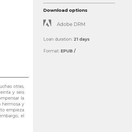
Download options
Adobe DRM
Loan duration:
21 days
Format:
EPUB /
uchas otras,
einta y seis
compensar la
la hermosa y
onto empieza
 embargo, el