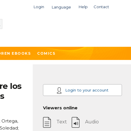
Login
Help
Contact
Language
DREN EBOOKS
COMICS
re los
Login to your account
es
Viewers online
z Ortega,
Text
Audio
Soledad;