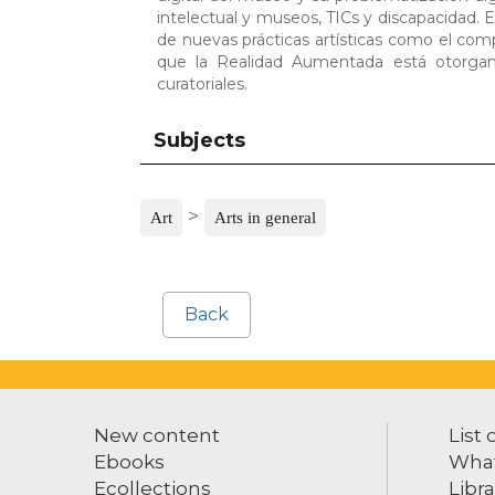
intelectual y museos, TICs y discapacidad. E
de nuevas prácticas artísticas como el com
que la Realidad Aumentada está otorgan
curatoriales.
Subjects
>
Art
Arts in general
Back
New content
List 
Ebooks
What
Ecollections
Libra