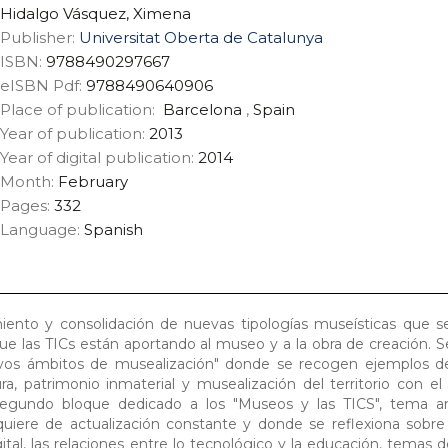
Hidalgo Vásquez, Ximena
Publisher:
Universitat Oberta de Catalunya
ISBN:
9788490297667
eISBN Pdf:
9788490640906
Place of publication:
Barcelona
,
Spain
Year of publication:
2013
Year of digital publication:
2014
Month:
February
Pages:
332
Language:
Spanish
miento y consolidación de nuevas tipologías museísticas que 
que las TICs están aportando al museo y a la obra de creación. S
evos ámbitos de musealización" donde se recogen ejemplos 
ura, patrimonio inmaterial y musealización del territorio con el
segundo bloque dedicado a los "Museos y las TICS", tema 
equiere de actualización constante y donde se reflexiona sob
ital, las relaciones entre lo tecnológico y la educación, temas 