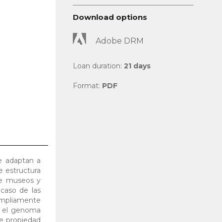
Download options
Adobe DRM
Loan duration:
21 days
Format:
PDF
se adaptan a
e estructura
de museos y
 caso de las
ampliamente
re el genoma
de propiedad