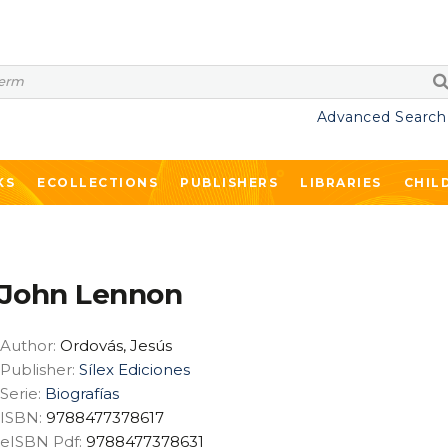
Advanced Search
KS
ECOLLECTIONS
PUBLISHERS
LIBRARIES
CHIL
John Lennon
Author:
Ordovás, Jesús
Publisher:
Sílex Ediciones
Serie:
Biografías
ISBN:
9788477378617
eISBN Pdf:
9788477378631