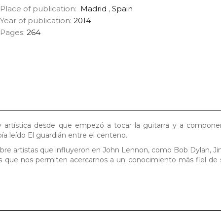
Place of publication:
Madrid
,
Spain
Year of publication:
2014
Pages:
264
l y artística desde que empezó a tocar la guitarra y a compone
a leído El guardián entre el centeno.
obre artistas que influyeron en John Lennon, como Bob Dylan, Ji
es que nos permiten acercarnos a un conocimiento más fiel de 