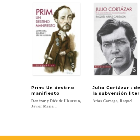
Prim: Un destino
Julio Cortázar : d
manifiesto
la subversión lite
Donézar y Diéz de Ulzurrun,
Arias
Careaga,
Raquel
Javier María...