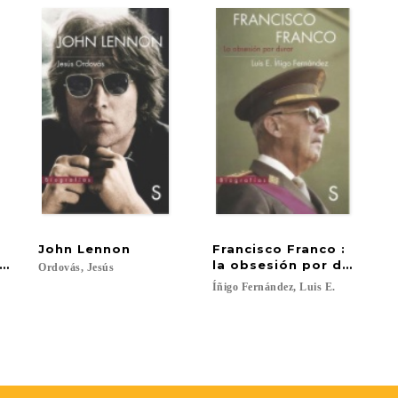
e
John
Lennon
Francisco Franco :
raria al compromiso político
la obsesión por durar
Ordovás,
Jesús
Íñigo
Fernández,
Luis
E.