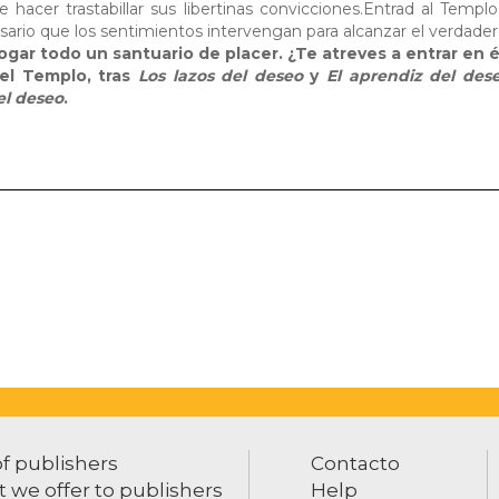
 hacer trastabillar sus libertinas convicciones.Entrad al Templ
rio que los sentimientos intervengan para alcanzar el verdadero
ogar todo un santuario de placer. ¿Te atreves a entrar en é
el Templo, tras
Los lazos del deseo
y
El aprendiz del des
el deseo
.
of publishers
Contacto
 we offer to publishers
Help