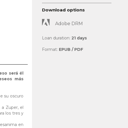
Download options
Adobe DRM
Loan duration:
21 days
Format:
EPUB / PDF
eso será él
deseos más
de su oscuro
n a Zuper, el
a los tres y
 desanima en