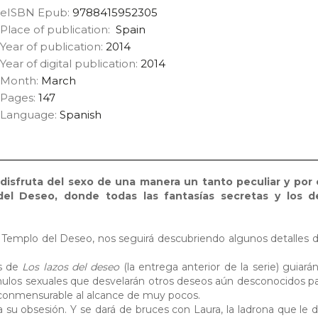
eISBN Epub:
9788415952305
Place of publication:
Spain
Year of publication:
2014
Year of digital publication:
2014
Month:
March
Pages:
147
Language:
Spanish
, disfruta del sexo de una manera un tanto peculiar y por 
del Deseo, donde todas las fantasías secretas y los 
l Templo del Deseo, nos seguirá descubriendo algunos detalles 
is de
Los lazos del deseo
(la entrega anterior de la serie) guiará
mulos sexuales que desvelarán otros deseos aún desconocidos par
nconmensurable al alcance de muy pocos.
a su obsesión. Y se dará de bruces con Laura, la ladrona que le