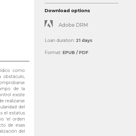
Download options
Adobe DRM
Loan duration:
21 days
Format:
EPUB / PDF
rídico como
 obstáculo,
 comprobarse
campo de la
ntrol existe
e realizarse
ularidad del
s el estatus
io 'el orden
ecto de esas
alización del