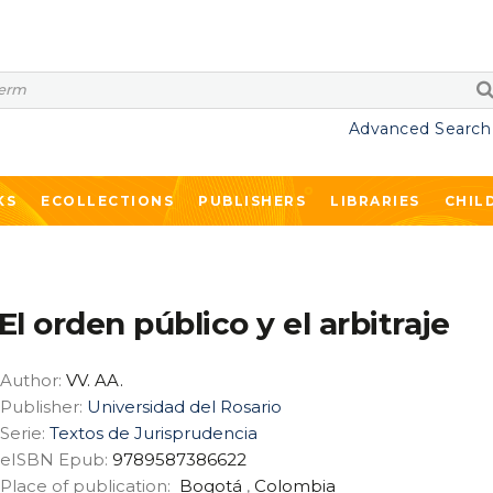
Advanced Search
KS
ECOLLECTIONS
PUBLISHERS
LIBRARIES
CHIL
El orden público y el arbitraje
Author:
VV. AA.
Publisher:
Universidad del Rosario
Serie:
Textos de Jurisprudencia
eISBN Epub:
9789587386622
Place of publication:
Bogotá
,
Colombia