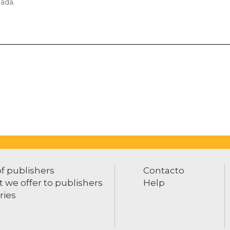
nada.
of publishers
Contacto
 we offer to publishers
Help
ries