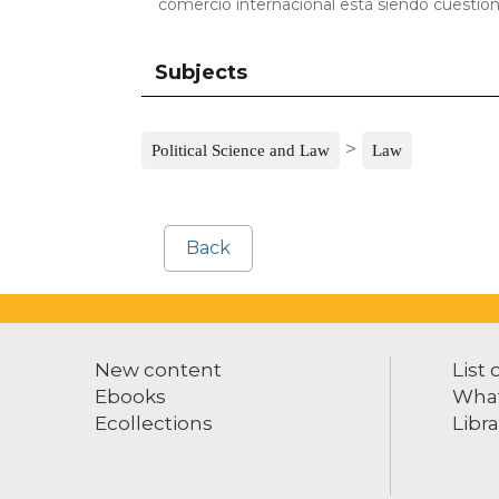
comercio internacional está siendo cuestio
Subjects
>
Political Science and Law
Law
Back
New content
List 
Ebooks
What
Ecollections
Libra