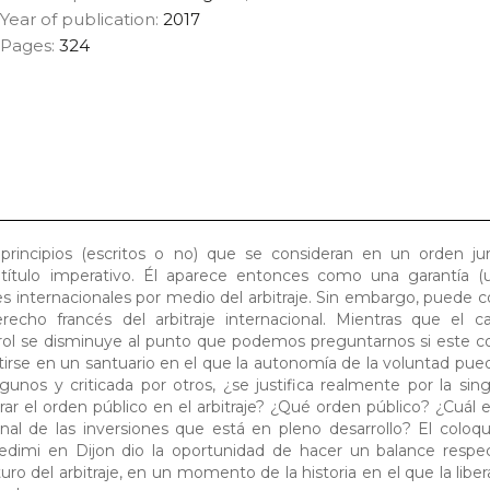
Year of publication:
2017
Pages:
324
principios (escritos o no) que se consideran en un orden ju
ítulo imperativo. Él aparece entonces como una garantía (u
les internacionales por medio del arbitraje. Sin embargo, puede
recho francés del arbitraje internacional. Mientras que el 
control se disminuye al punto que podemos preguntarnos si este co
rtirse en un santuario en el que la autonomía de la voluntad pued
lgunos y criticada por otros, ¿se justifica realmente por la sing
r el orden público en el arbitraje? ¿Qué orden público? ¿Cuál e
onal de las inversiones que está en pleno desarrollo? El coloqu
 Credimi en Dijon dio la oportunidad de hacer un balance resp
ro del arbitraje, en un momento de la historia en el que la liber