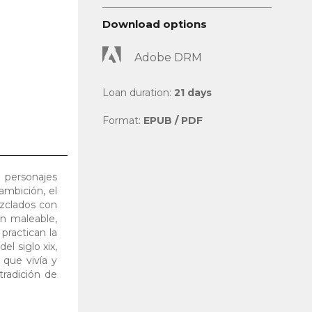
Download options
Adobe DRM
Loan duration:
21 days
Format:
EPUB / PDF
o personajes
ambición, el
ezclados con
ón maleable,
ractican la
el siglo xix,
 que vivía y
tradición de