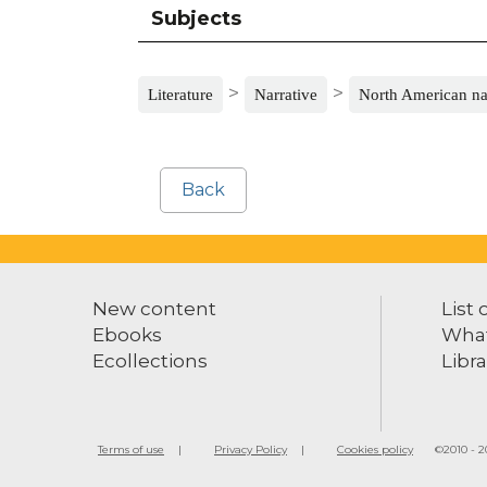
Subjects
>
>
Literature
Narrative
North American na
Back
New content
List 
Ebooks
What
Ecollections
Libra
Terms of use
Privacy Policy
Cookies policy
©2010 - 20