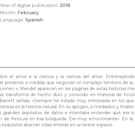
Year of digital publication:
2018
Month:
February
Language:
Spanish
bre el amor a la ciencia y la ciencia del amor. Entretejiend
y el presente a medida que negocian el complejo territorio de la 
n, Linneo o Mendel aparecen en las páginas de estas historias m
a se transforma de hecho duro y conocido en material de ficci
arrett señala: «Siempre he estado muy interesada en los que p
eresa es la historia natural. En su apogeo, a mediados y finales d
os grandes depósitos de datos e intentaba entender qué era lo
ón de frescura en esa búsqueda. Era muy emocionante». En la 
s exquisitas abarcan vidas enteras en un breve espacio.