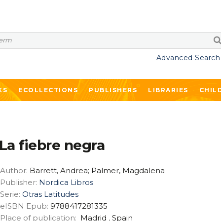
Advanced Search
KS
ECOLLECTIONS
PUBLISHERS
LIBRARIES
CHIL
La fiebre negra
Author:
Barrett, Andrea; Palmer, Magdalena
Publisher:
Nordica Libros
Serie:
Otras Latitudes
eISBN Epub:
9788417281335
Place of publication:
Madrid
,
Spain