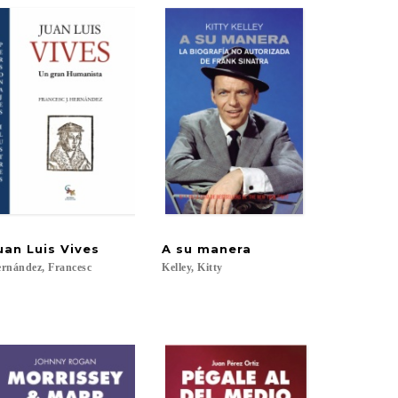
uan
Luis
Vives
A
su
manera
rnández,
Francesc
Kelley,
Kitty
ber; Gómez Molina, Abelardo; Vallejo, Maryluz; Loaiza Cano, Gilberto; Ramíre