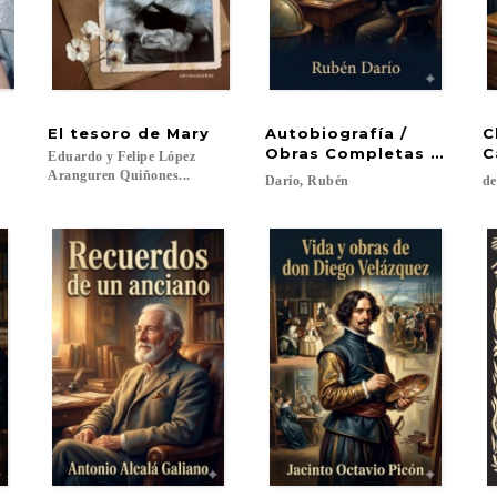
El
tesoro
de
Mary
Autobiografía /
C
Obras Completas Vol. XV
C
Eduardo y Felipe López
Aranguren Quiñones...
Darío,
Rubén
de