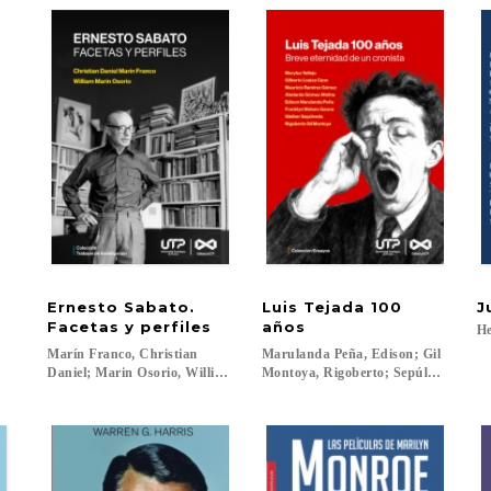
a
Ernesto Sabato.
Luis Tejada 100
J
Facetas y perfiles
años
He
Marín Franco, Christian
Marulanda Peña, Edison; Gil
Daniel; Marin Osorio, William...
Montoya, Rigoberto; Sepúlveda, Glei