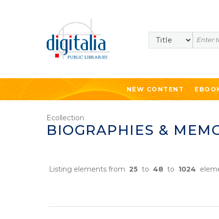
Search
NEW CONTENT
EBOO
Ecollection
BIOGRAPHIES & MEM
Listing elements from
25
to
48
to
1024
eleme