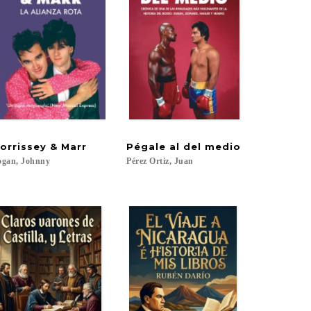
orrissey
&
Marr
Pégale
al
del
medio
gan,
Johnny
Pérez
Ortiz,
Juan