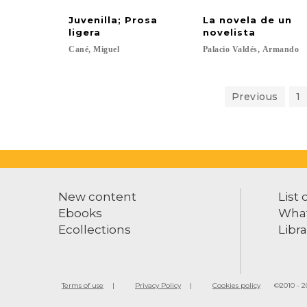
Juvenilla; Prosa
La novela de un
ligera
novelista
Cané,
Miguel
Palacio
Valdés,
Armando
Previous
1
New content
List 
Ebooks
What
Ecollections
Libra
Terms of use
Privacy Policy
Cookies policy
©2010 - 20