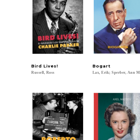
Bird
Lives!
Bogart
Russell,
Ross
Lax,
Erik;
Sperber,
Ann
M