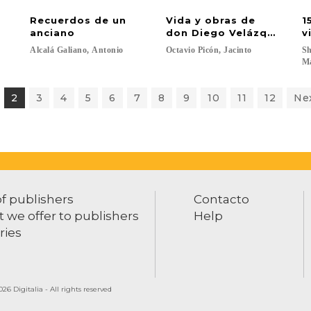
Recuerdos de un
Vida y obras de
1
anciano
don Diego Velázquez
v
Alcalá
Galiano,
Antonio
Octavio
Picón,
Jacinto
Sh
M
2
3
4
5
6
7
8
9
10
11
12
Ne
of publishers
Contacto
 we offer to publishers
Help
ries
26 Digitalia - All rights reserved