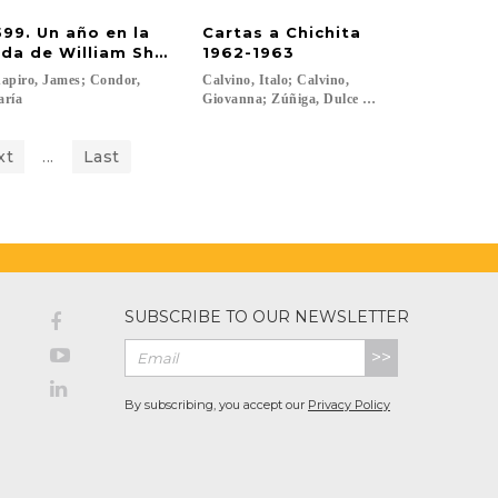
599. Un año en la
Cartas a Chichita
ida de William Shakespeare
1962-1963
apiro, James; Condor,
Calvino, Italo; Calvino,
aría
Giovanna; Zúñiga, Dulce María...
xt
...
Last
SUBSCRIBE TO OUR NEWSLETTER
>>
By subscribing, you accept our
Privacy Policy