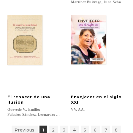
Martínez Buitrago, Juan Sebastián; M
El renacer de una
Envejecer en el siglo
ilusión
XXI
Quevedo V., Emilio;
VV.
AA.
Palacios-Sánchez, Leonardo; Núñez-Gómez, María Camila; Sánchez-Martínez
Previous
1
2
3
4
5
6
7
8