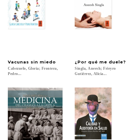
Vacunas
sin
miedo
¿Por
qué
me
duele?
Cabezuelo, Gloria; Frontera,
Singla, Aneesh; Frieyro
Pedro...
Gutiérrez, Alicia...