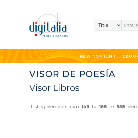
Search
NEW CONTENT
EBOO
VISOR DE POESÍA
Visor Libros
Listing elements from
145
to
168
to
558
elem