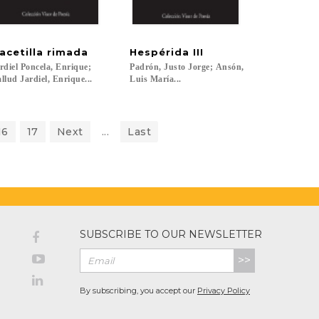
acetilla
rimada
Hespérida
III
rdiel Poncela, Enrique;
Padrón, Justo Jorge; Ansón,
llud Jardiel, Enrique...
Luis María...
16
17
Next
...
Last
SUBSCRIBE TO OUR NEWSLETTER
>>
By subscribing, you accept our
Privacy Policy