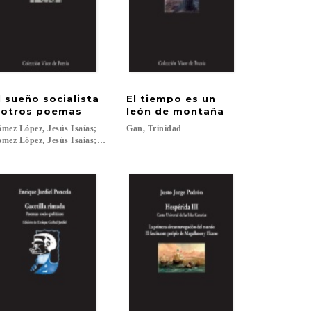
l sueño socialista
El tiempo es un
 otros poemas
león de montaña
...
mez López, Jesús Isaías;
Gan,
Trinidad
mez López, Jesús Isaías; Gómez López, Jesús Isaías; London, Jack...