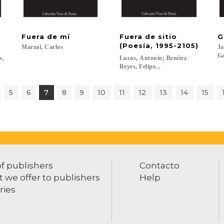
a
Fuera
de
mí
Fuera de sitio
G
(Poesía, 1995-2105)
Marzal,
Carlos
Ja
Ga
s,
Lucas, Antonio; Benítez
Reyes, Felipe...
5
6
7
8
9
10
11
12
13
14
15
of publishers
Contacto
 we offer to publishers
Help
ries