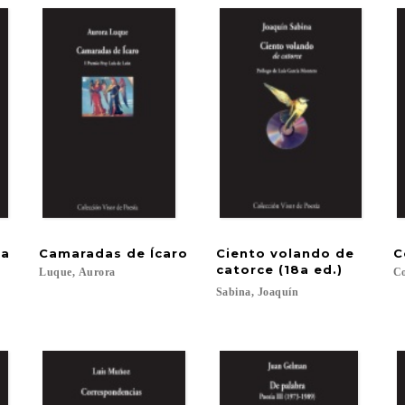
la
Camaradas
de
Ícaro
Ciento volando de
C
catorce (18a ed.)
Luque,
Aurora
Co
Sabina,
Joaquín