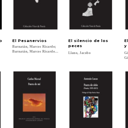
no
El
Pesanervios
El silencio de los
E
peces
y
Barnatán, Marcos Ricardo;
Barnatán, Marcos Ricardo; Barnatán, Marcos Ricardo; Artaud, Antonin
Llano,
Jacobo
Gó
Gó