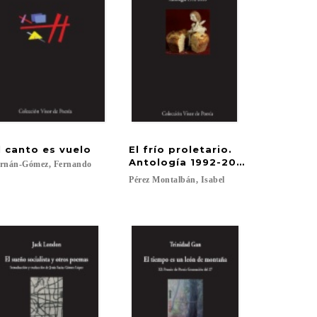
l
canto
es
vuelo
El frío proletario.
Antología 1992-2018
rnán-Gómez,
Fernando
Pérez
Montalbán,
Isabel