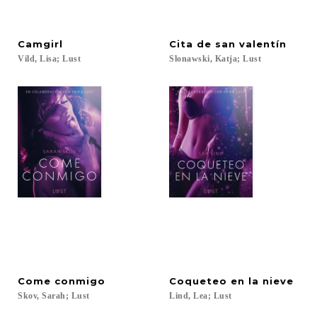
Camgirl
Cita
de
san
valentín
Vild,
Lisa;
Lust
Slonawski,
Katja;
Lust
Come
conmigo
Coqueteo
en
la
nieve
Skov,
Sarah;
Lust
Lind,
Lea;
Lust