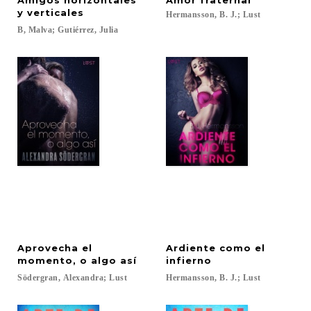
Amigos horizontales
Amor
fraternal
y verticales
Hermansson,
B.
J.;
Lust
B,
Malva;
Gutiérrez,
Julia
Aprovecha el
Ardiente como el
momento, o algo así
infierno
Södergran,
Alexandra;
Lust
Hermansson,
B.
J.;
Lust