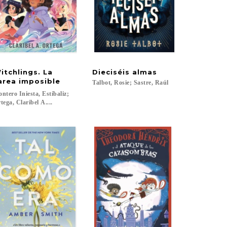
itchlings. La
Dieciséis
almas
area imposible
Talbot,
Rosie;
Sastre,
Raúl
ntero Iniesta, Estíbaliz;
tega, Claribel A....