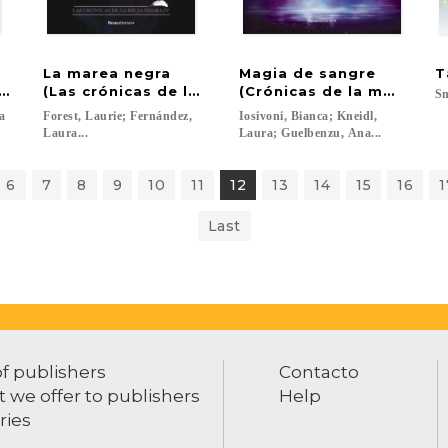
La marea negra
Magia de sangre
T
a 2
(Las crónicas de la bruja negra 4)
(Crónicas de la medianoc
Sm
a
Forest, Laurie; Fernández,
Iosivoni, Bianca; Kneidl,
Laura...
Laura; Guelbenzu, Ana...
6
7
8
9
10
11
12
13
14
15
16
1
Last
of publishers
Contacto
 we offer to publishers
Help
ries