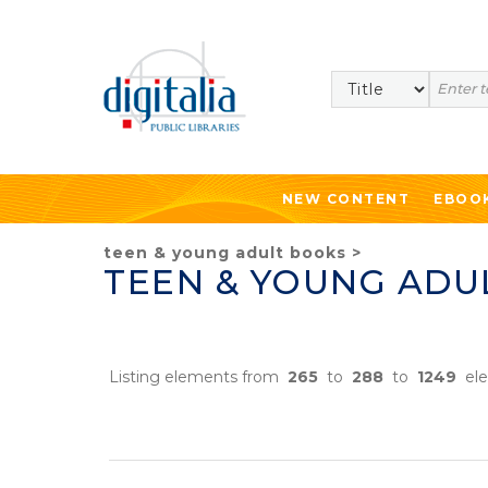
Search
NEW CONTENT
EBOO
teen & young adult books
>
TEEN & YOUNG ADUL
Listing elements from
265
to
288
to
1249
ele