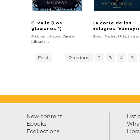
El valle (Los
La corte de los
glacianos 1)
milagros. Vampyri
McEwan, Stacey; Piñero,
Dixen,
Victor;
Orts,
Patrici
Librada...
First
...
Previous
2
3
4
5
New content
List 
Ebooks
What
Ecollections
Libra