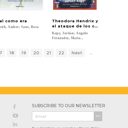
al
como
era
Theodora Hendrix y
he 2)
el ataque de los cazasombras
ith,
Amber;
Sanz,
Rosa
Kopy, Jordan; Angulo
Fernández, María...
7
18
19
20
21
22
Next
...
SUBSCRIBE TO OUR NEWSLETTER
>>