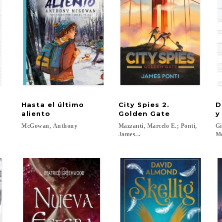
Hasta el último
City Spies 2.
D
aliento
Golden Gate
y
McGowan,
Anthony
Mazzanti, Marcelo E.; Ponti,
Gi
James...
Me