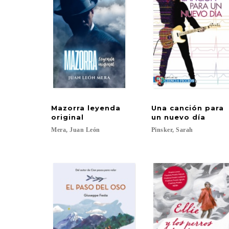
Mazorra leyenda
Una canción para
original
un nuevo día
Mera,
Juan
León
Pinsker,
Sarah