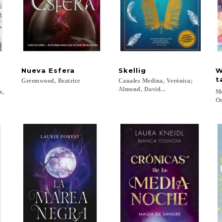
Nueva
Esfera
Skellig
W
t
Greemwood,
Beatrice
Canales Medina, Verónica;
Almond, David...
ez,
Mo
Or