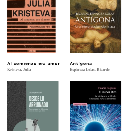
Al
comienzo
era
amor
Antígona
Kristeva,
Julia
Espinoza
Lolas,
Ricardo