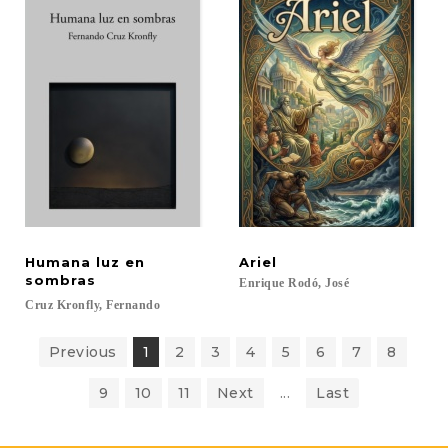
Humana luz en
Ariel
sombras
Enrique
Rodó,
José
Cruz
Kronfly,
Fernando
Previous
1
2
3
4
5
6
7
8
9
10
11
Next
...
Last