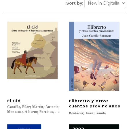
Sort by:
El
Cid
Elibrerto y otros
cuentos provincianos
Cantillo, Pilar; Martín, Antonio;
Montaner, Alberto; Porrinas, David; Pérez, Ramón; Soto, José; Tena, Ramó
Bentacur,
Juan
Camilo