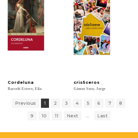
Cordeluna
cris5ceros
Barceló
Esteve,
Elia
Gómez
Soto,
Jorge
Previous
1
2
3
4
5
6
7
8
9
10
11
Next
...
Last