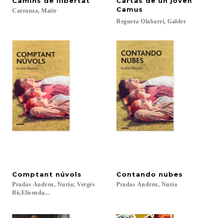
Camins
de
llibertat
Cartas de un joven
Camus
Carranza,
Maite
Reguera
Olabarri,
Galder
Comptant
núvols
Contando
nubes
Pradas Andreu, Nuria; Vergés
Pradas
Andreu,
Nuria
Bó,Elisenda...