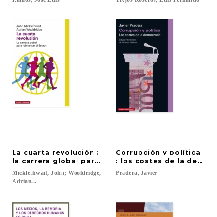
Ramos,
Jose
Luis
Trejos
Roseros,
Luis
Fernando
La cuarta revolución :
Corrupción y política
la carrera global para reinventar el Estado
: los costes de la democ
Micklethwait, John; Wooldridge,
Pradera,
Javier
Adrian...