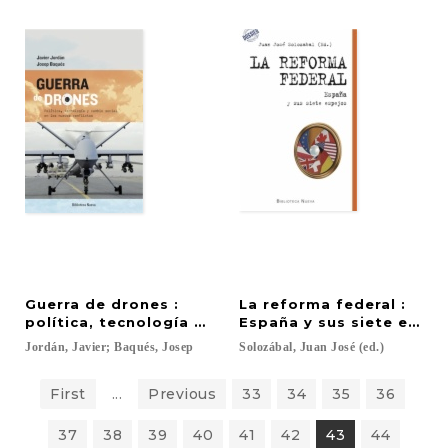
Guerra de drones :
La reforma federal :
política, tecnología y cambio social en los nuevos
España y sus siete espej
Jordán,
Javier;
Baqués,
Josep
Solozábal,
Juan
José
(ed.)
First
...
Previous
33
34
35
36
37
38
39
40
41
42
43
44