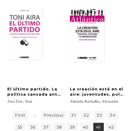
El último partido. La
La creación está en el
política cansada ante su gran final
aire: juventudes, polític
Aira
Foix,
Toni
Almeida
Barbalho,
Alexandre
First
...
Previous
31
32
33
34
35
36
37
38
39
40
41
42