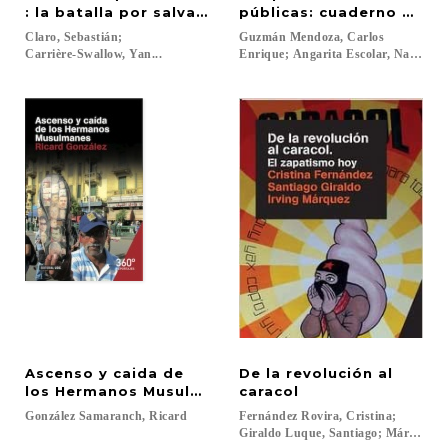
: la batalla por salvar el euro y Europa
públicas: cuaderno de n
Claro, Sebastián;
Guzmán Mendoza, Carlos
Carrière-Swallow, Yan...
Enrique; Angarita Escolar, Natali...
Ascenso y caida de
De la revolución al
los Hermanos Musulmanes
caracol
González
Samaranch,
Ricard
Fernández Rovira, Cristina;
Giraldo Luque, Santiago; Márquez Mo