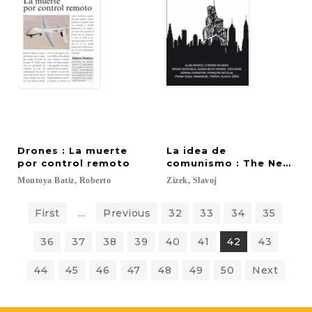
Drones : La muerte
La idea de
por control remoto
comunismo : The New Yor
Montoya
Batiz,
Roberto
Zizek,
Slavoj
First
...
Previous
32
33
34
35
36
37
38
39
40
41
42
43
44
45
46
47
48
49
50
Next