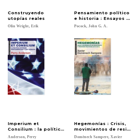
Construyendo
Pensamiento político
utopías reales
e historia : Ensayos sob
Olin
Wright,
Erik
Pocock,
John
G.
A.
Imperium et
Hegemonías : Crisis,
Consilium : la política exterior norteamericana y s
movimientos de resistenc
Anderson,
Perry
Domènech
Sampere,
Xavier