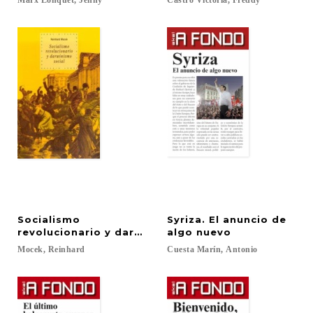
Marx
Lonquet,
Jenny
Castro
Victoria,
Freddy
Socialismo
Syriza. El anuncio de
revolucionario y darwinismo social
algo nuevo
Mocek,
Reinhard
Cuesta
Marín,
Antonio