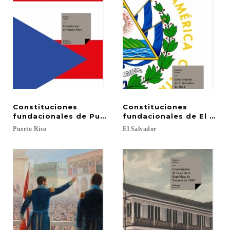
Constituciones
Constituciones
fundacionales de Puerto Rico
fundacionales de El Salv
Puerto
Rico
El
Salvador