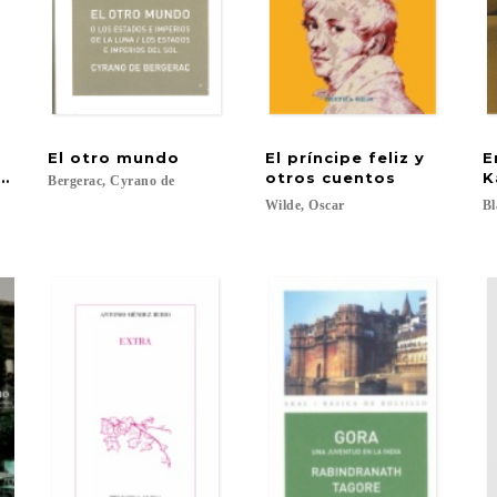
.
El
otro
mundo
El príncipe feliz y
E
y burlescos con una coda de poesías verdes
otros cuentos
K
Bergerac,
Cyrano
de
Wilde,
Oscar
Bl