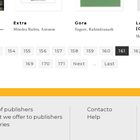
Extra
Gora
L
umbre de pegarme con un paraguas en la cabeza
(
Méndez
Rubio,
Antonio
Tagore,
Rabindranath
Ma
154
155
156
157
158
159
160
161
16
169
170
171
Next
...
Last
of publishers
Contacto
 we offer to publishers
Help
ries