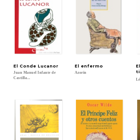
El
Conde
Lucanor
El
enfermo
E
t
Juan Manuel Infante de
Azorín
Castilla...
Lé