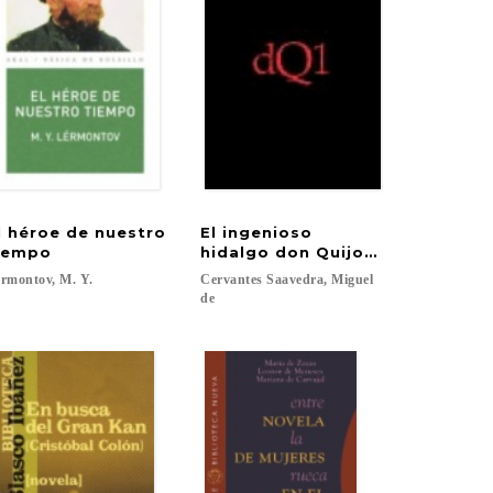
l héroe de nuestro
El ingenioso
iempo
hidalgo don Quijote de La Man
rmontov,
M.
Y.
Cervantes Saavedra, Miguel
de