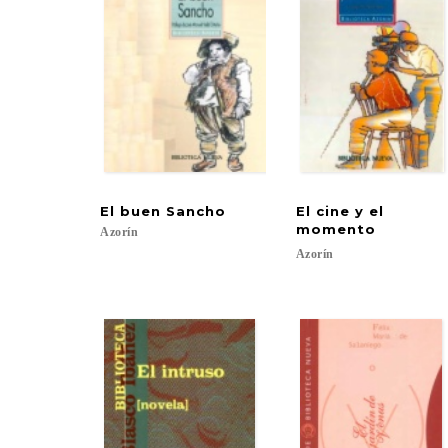
El
buen
Sancho
El cine y el
momento
Azorín
Azorín