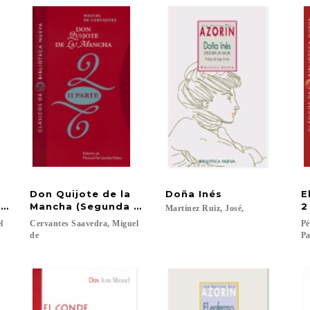
Don Quijote de la
Doña
Inés
E
arte)
Mancha (Segunda parte)
2
Martínez
Ruiz,
José,
el
Cervantes Saavedra, Miguel
Pé
de
Pa