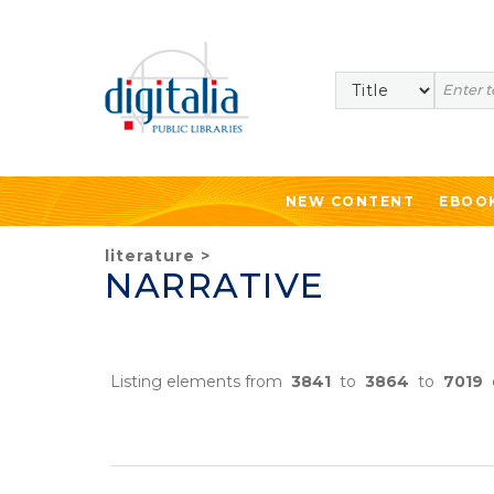
Search
NEW CONTENT
EBOO
literature
>
NARRATIVE
Listing elements from
3841
to
3864
to
7019
e