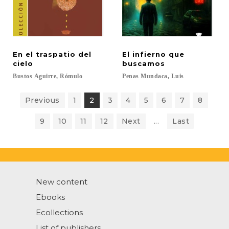
En el traspatio del
El infierno que
cielo
buscamos
Bustos
Aguirre,
Rómulo
Penas
Mundaca,
Luis
Previous
1
2
3
4
5
6
7
8
9
10
11
12
Next
...
Last
New content
Ebooks
Ecollections
List of publishers