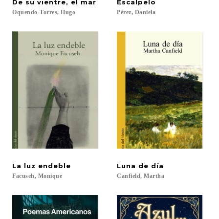
De
su
vientre,
el
mar
Escalpelo
Oquendo-Torres,
Hugo
Pérez,
Daniela
La
luz
endeble
Luna
de
día
Facuseh,
Monique
Canfield,
Martha