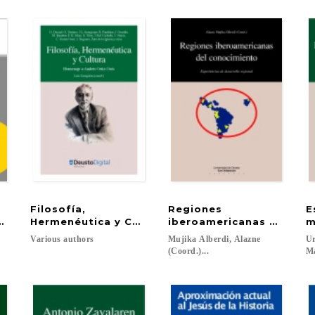
Filosofía,
Regiones
E
el ocio
Hermenéutica y Cultura
iberoamericanas del con
m
Various
authors
Mujika Alberdi, Alazne
Ur
(Coord.)...
Ma