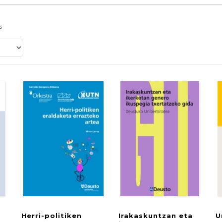
s
Herri-politiken
Irakaskuntzan eta
U