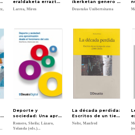
egoera Euskadin (2020-2021 aldia
pegia
eraldaketa errazteko artea
ikerketan genero ikuspe
n
ez,
Larrea,
Miren
Deustuko
Unibertsitatea
M
Deporte y
La década perdida:
L
a teoría y la práctica
evención de recaídas con perspectiva de género
sociedad: Una aproximación desde el fenómeno 
Escritos de un tiempo de
e
Romero, Sheila; Lázaro,
Nolte,
Manfred
Mo
, Patricia...
Yolanda (eds.)...
(e