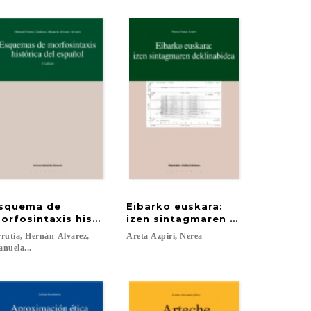
squema de
Eibarko euskara:
ocimiento
orfosintaxis histórica del español
izen sintagmaren deklinabidea
rutia, Hernán-Alvarez,
Areta
Azpiri,
Nerea
nuela...