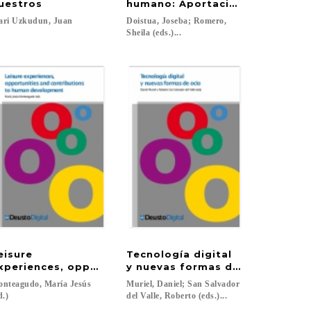
gia txertatzeko gida
uestros
humano: Aportaciones científica
ari
Uzkudun,
Juan
Doistua, Joseba; Romero,
Sheila (eds.)...
eisure
Tecnología digital
del ocio
 crisis (2008-2018)
xperiences, opportunities and contributions to hum
y nuevas formas de ocio
nteagudo, María Jesús
Muriel, Daniel; San Salvador
d.)
del Valle, Roberto (eds.)...