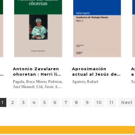
Antonio Zavalaren
Aproximación
A
spañoles del siglo XVI
ohoretan : Herri literaturaz gogoeta
actual al Jesús de la Hist
a
Pagola, Rosa Miren; Pedrosa,
Aguirre,
Rafael
Xa
ás Martínez...
José Manuel; Cid, Jesús Antonio; A., William Jr. Christian; Zavala, Ant
1
2
3
4
5
6
7
8
9
10
11
Next