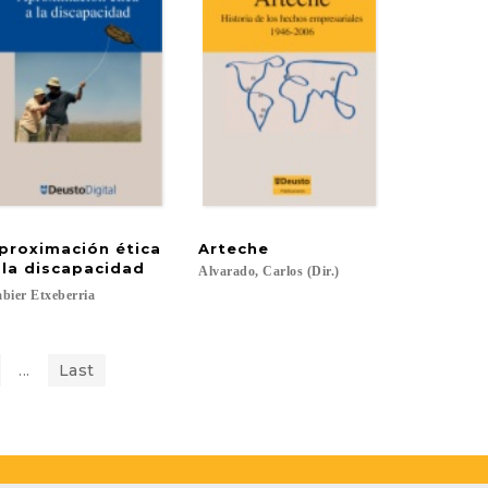
proximación ética
Arteche
oria
 la discapacidad
Alvarado,
Carlos
(Dir.)
bier
Etxeberria
onio; Kalzakorta, Xabier...
...
Last