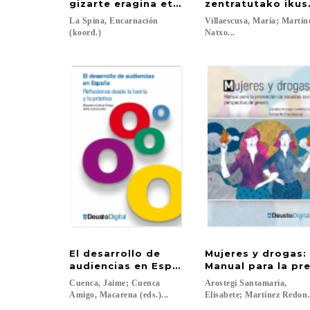
gizarte eragina eta pertsona migratuen 
zentratutako ikus
La Spina, Encarnación
Villaescusa, María; Martín
(koord.)
Natxo...
El desarrollo de
Mujeres y drogas:
audiencias en España: Reflexiones desde l
Manual para la pr
Cuenca, Jaime; Cuenca
Arostegi Santamaría,
Amigo, Macarena (eds.)...
Elisabete; Martínez Redondo