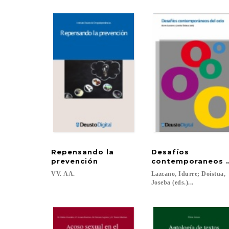
Repensando la
Desafíos
prevención
contemporaneos d
VV.
AA.
Lazcano, Idurre; Doistua,
Joseba (eds.)...