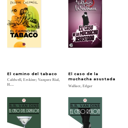
El
camino
del
tabaco
El caso de la
muchacha asustada
Caldwell, Erskine; Vazquez Rial,
H....
Wallace,
Edgar