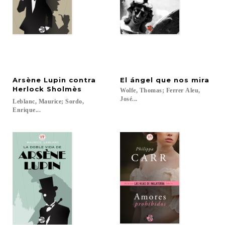
Arsène Lupin contra
El
ángel
que
nos
mira
Herlock Sholmès
Wolfe, Thomas; Ferrer Aleu,
José...
Leblanc, Maurice; Sordo,
Enrique...