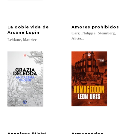
La doble vida de
Amores
prohibidos
Arsène Lupin
Carr, Philippa; Steimberg,
Alicia...
Leblanc,
Maurice
Annalena
Bilsini
Armageddon