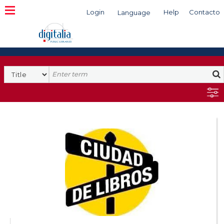
Login
Help
Contacto
Language
Search