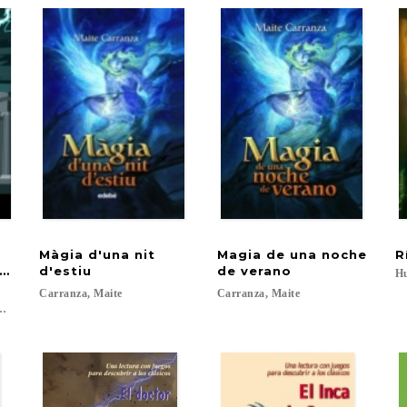
Màgia d'una nit
Magia de una noche
R
 la momia del Titanic
d'estiu
de verano
Hu
Carranza,
Maite
Carranza,
Maite
ampoy, Ana...