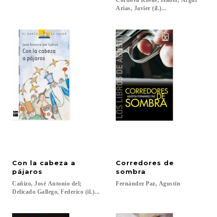
Córdova Rosas, Isabel; Argul
Arias, Javier (il.)...
Con la cabeza a
Corredores de
pájaros
sombra
Cañizo, José Antonio del;
Fernández
Paz,
Agustín
Delicado Gallego, Federico (il.)...