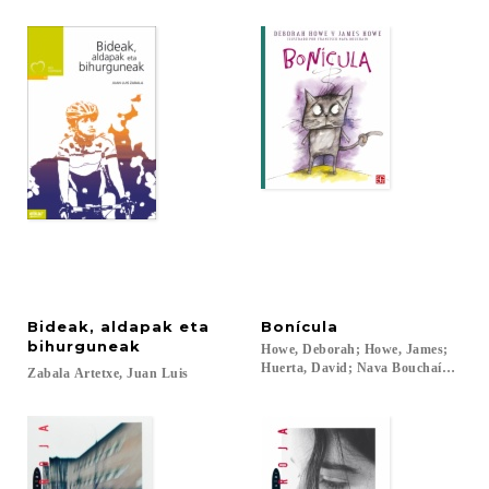
Bideak, aldapak eta
Bonícula
bihurguneak
Howe, Deborah; Howe, James;
Huerta, David; Nava Bouchaín, Franc
Zabala
Artetxe,
Juan
Luis