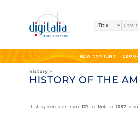
Search
NEW CONTENT
EBOO
history
>
HISTORY OF THE AM
Listing elements from
121
to
144
to
1037
elem