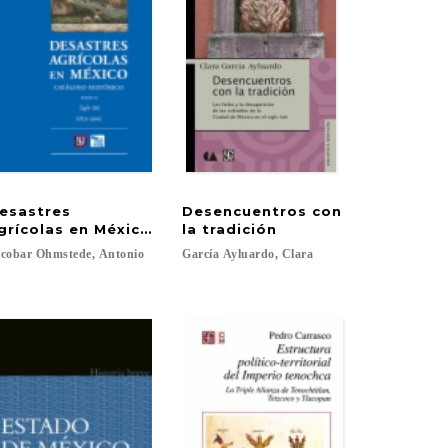
esastres
Desencuentros con
logo histórico, I
grícolas en México. Catálogo histórico, II
la tradición
cobar
Ohmstede,
Antonio
García
Ayluardo,
Clara
el Villar, América...