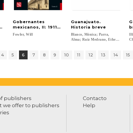
Gobernantes
Guanajuato.
G
-1910
mexicanos, II: 1911-2000
Historia breve
b
Fowler,
Will
Blanco, Mónica; Parra,
Il
Alma; Ruiz Medrano, Ethelia; Hernán
Ch
4
5
6
7
8
9
10
11
12
13
14
15
of publishers
Contacto
 we offer to publishers
Help
ries