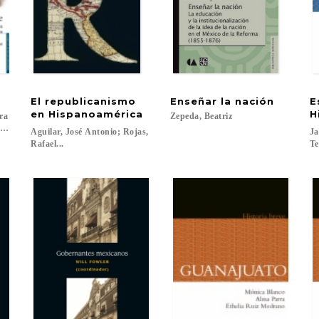
El republicanismo
Enseñar
la
nación
E
en Hispanoamérica
H
ra
Zepeda,
Beatriz
hávez, Alicia...
Aguilar, José Antonio; Rojas,
Ja
Rafael...
Te