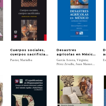
Cuerpos sociales,
Desastres
D
cuerpos sacrificiales
agrícolas en México. Catá
a
Pastor,
Marialba
García Acosta, Virginia;
Es
Pérez Zevallo, Juan Manuel; Molinar d