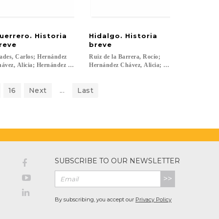
uerrero. Historia
Hidalgo. Historia
reve
breve
lades, Carlos; Hernández
Ruiz de la Barrera, Rocío;
dez Chávez, Alicia; Hernández Chávez, Alicia; Celaya Nández, Yovana...
ávez, Alicia; Hernández Chávez, Alicia; Celaya Nández, Yovana...
Hernández Chávez, Alicia; Hernández Chávez, A
16
Next
...
Last
SUBSCRIBE TO OUR NEWSLETTER
>>
By subscribing, you accept our
Privacy Policy