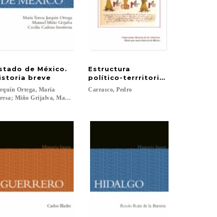
stado de México.
Estructura
istoria breve
político-terrritorial del imperi
rquín Ortega, María
Carrasco,
Pedro
resa; Miño Grijalva, Manuel; Cadena Inostroza, Cecilia; Hernández Chávez, Ali