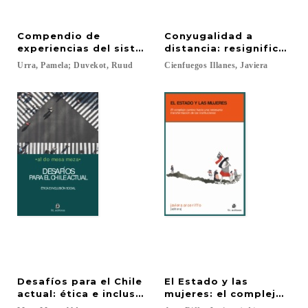
Compendio de
Conyugalidad a
experiencias del sistema de validación de aprendi
distancia: resignificacio
Urra,
Pamela;
Duvekot,
Ruud
Cienfuegos
Illanes,
Javiera
Desafíos para el Chile
El Estado y las
actual: ética e inclusión social
mujeres: el complejo cam