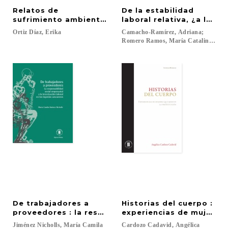
Relatos de
De la estabilidad
sufrimiento ambiental: el caso de Doña Juana
laboral relativa, ¿a la e
Ortiz
Díaz,
Erika
Camacho-Ramírez, Adriana;
Romero Ramos, María Catalina...
De trabajadores a
Historias del cuerpo :
proveedores : la responsabilidad social empresaria
experiencias de mujeres 
Jiménez
Nicholls,
María
Camila
Cardozo
Cadavid,
Angélica