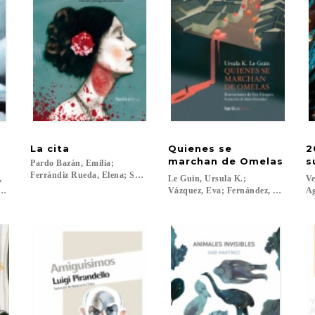
La
cita
Quienes se
2
marchan de Omelas
s
Pardo Bazán, Emilia;
Ferrándiz Rueda, Elena; Santos, Care...
e,
Le Guin, Ursula K.;
Ve
ez, Isabel...
Vázquez, Eva; Fernández, Maite...
Ag