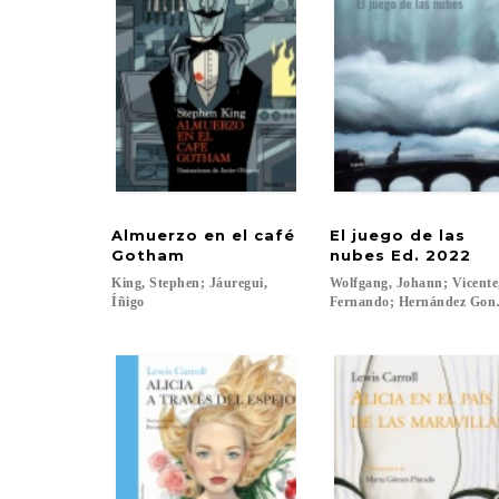
Almuerzo en el café
El juego de las
Gotham
nubes Ed. 2022
King, Stephen; Jáuregui,
Wolfgang, Johann; Vicent
Íñigo
Fernando; Hernández Gonzál