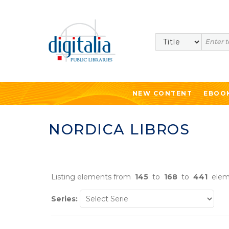
Search
NEW CONTENT
EBOO
NORDICA LIBROS
Listing elements from
145
to
168
to
441
elem
Series: