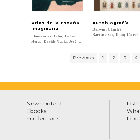
Atlas de la España
Autobiografía
imaginaria
Darwin, Charles;
Barrenetxea, Iban; Jáuregui
Llamazares, Julio; De las
Heras, David; Navia, José Manuel...
Previous
1
2
3
4
New content
List 
Ebooks
What
Ecollections
Libra