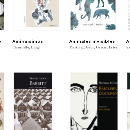
de
Amiguísimos
Animales
invisibles
A
Pirandello,
Luigi
Martínez,
Gabi;
García,
Ester
Vi