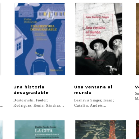
Una historia
Una ventana al
V
desagradable
mundo
Sm
M
Dostoievski, Fiódor;
Bashevis Singer, Isaac;
lado Vargas, Luis...
Rodríguez, Kenia; Sánchez Nieves, Marta...
Catalán, Andrés...