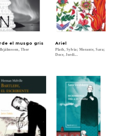
rde
el
musgo
gris
Ariel
lhjálmsson,
Thor
Plath, Sylvia; Morante, Sara;
Doce, Jordi...