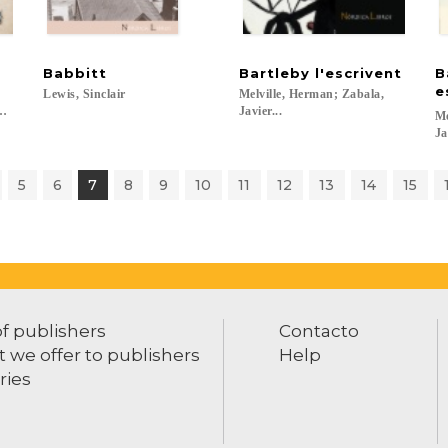
Babbitt
Bartleby
l'escrivent
B
e
Lewis,
Sinclair
Melville, Herman; Zabala,
, Íñigo...
Javier...
Me
Ja
5
6
7
8
9
10
11
12
13
14
15
of publishers
Contacto
 we offer to publishers
Help
ries