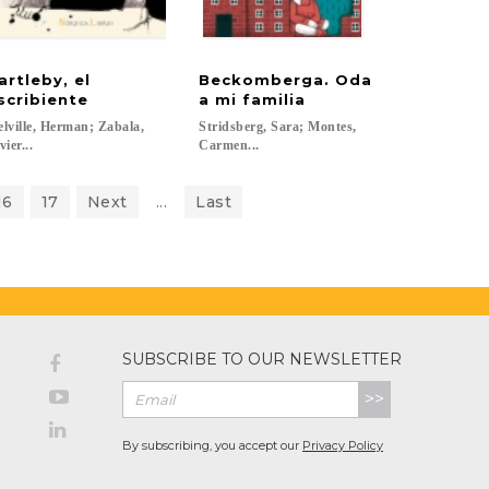
artleby, el
Beckomberga. Oda
scribiente
a mi familia
lville, Herman; Zabala,
Stridsberg, Sara; Montes,
vier...
Carmen...
16
17
Next
...
Last
SUBSCRIBE TO OUR NEWSLETTER
>>
By subscribing, you accept our
Privacy Policy