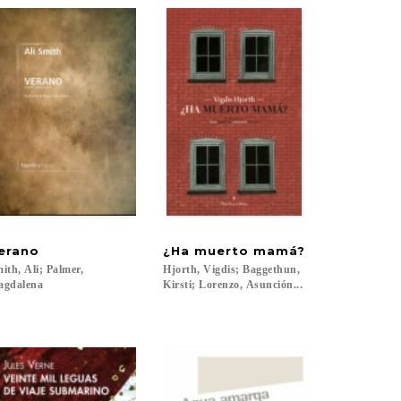
erano
¿Ha
muerto
mamá?
ith, Ali; Palmer,
Hjorth, Vigdis; Baggethun,
agdalena
Kirsti; Lorenzo, Asunción...