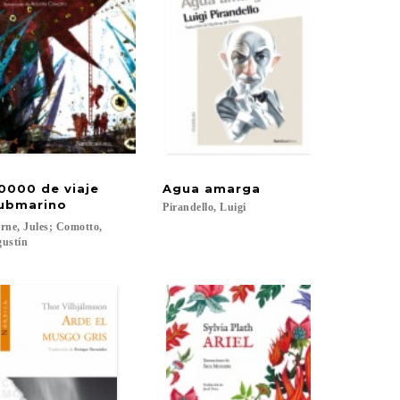
0000 de viaje
Agua
amarga
ubmarino
Pirandello,
Luigi
rne, Jules; Comotto,
ustín