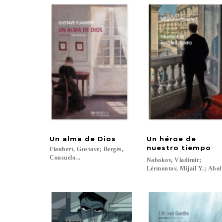
Un
alma
de
Dios
Un héroe de
nuestro tiempo
Flaubert, Gustave; Bergés,
Consuelo...
Nabokov, Vladimir;
Lérmontov, Mijaíl Y.; Abol