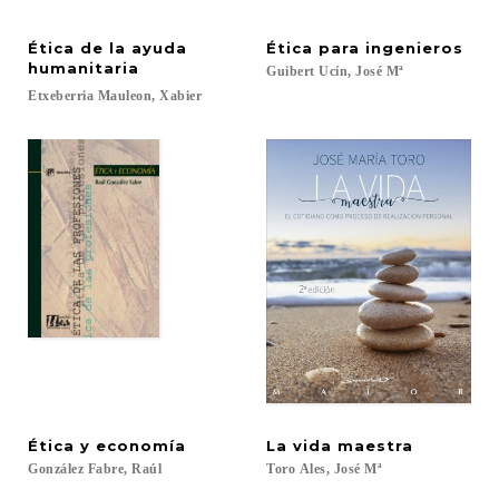
Ética de la ayuda
Ética
para
ingenieros
humanitaria
Guibert
Ucín,
José
Mª
Etxeberria
Mauleon,
Xabier
Ética
y
economía
La
vida
maestra
González
Fabre,
Raúl
Toro
Ales,
José
Mª