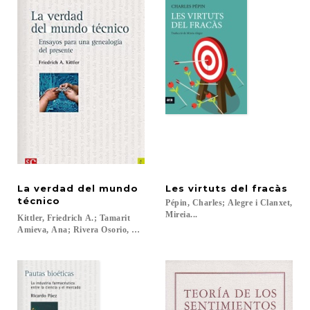
La verdad del mundo
Les
virtuts
del
fracàs
técnico
Pépin, Charles; Alegre i Clanxet,
Mireia...
Kittler, Friedrich A.; Tamarit
Amieva, Ana; Rivera Osorio, Axel; Ulrich Gumbrecht, Hans...