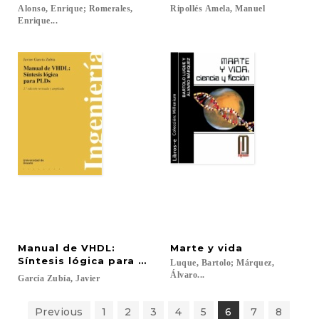
Alonso, Enrique; Romerales,
Ripollés
Amela,
Manuel
Enrique...
Manual de VHDL:
Marte
y
vida
Síntesis lógica para PLDs (2ª edición revisada y a
Luque, Bartolo; Márquez,
Álvaro...
García
Zubía,
Javier
Previous
1
2
3
4
5
6
7
8