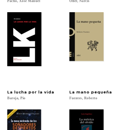
Pacho,
Xosé
Manuel
Oller,
Narcís
La
lucha
por
la
vida
La
mano
pequeña
Baroja,
Pío
Fuentes,
Roberto