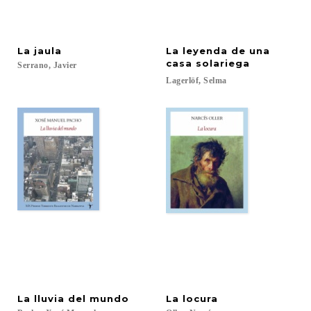
La
jaula
La leyenda de una
casa solariega
Serrano,
Javier
Lagerlöf,
Selma
La
lluvia
del
mundo
La
locura