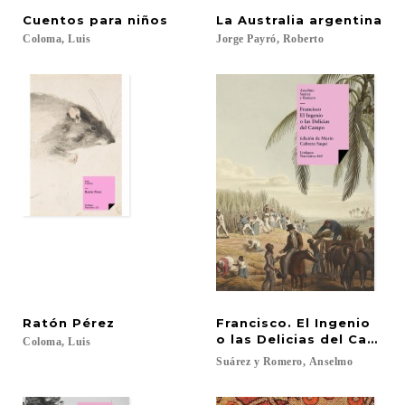
Cuentos
para
niños
La
Australia
argentina
Coloma,
Luis
Jorge
Payró,
Roberto
Ratón
Pérez
Francisco. El Ingenio
o las Delicias del Campo
Coloma,
Luis
Suárez
y
Romero,
Anselmo