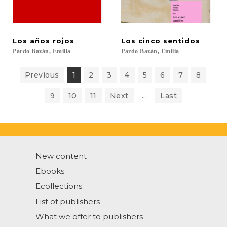
Los
años
rojos
Los
cinco
sentidos
Pardo
Bazán,
Emilia
Pardo
Bazán,
Emilia
Previous
1
2
3
4
5
6
7
8
9
10
11
Next
...
Last
New content
Ebooks
Ecollections
List of publishers
What we offer to publishers