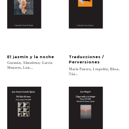
El
jazmín
y
la
noche
Traducciones /
Perversiones
Guzmán, Almudena; García
Montero, Luís...
María Panero, Leopoldo; Blesa,
Túa...