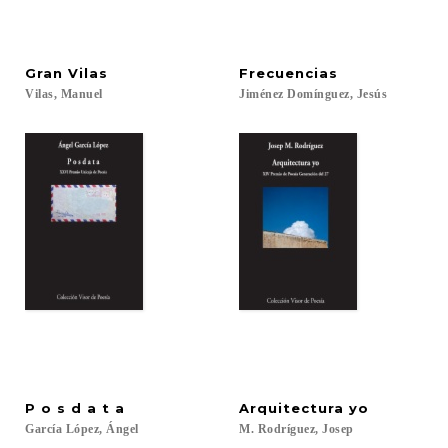
Gran
Vilas
Frecuencias
Vilas,
Manuel
Jiménez
Domínguez,
Jesús
P
o
s
d
a
t
a
Arquitectura
yo
García
López,
Ángel
M.
Rodríguez,
Josep