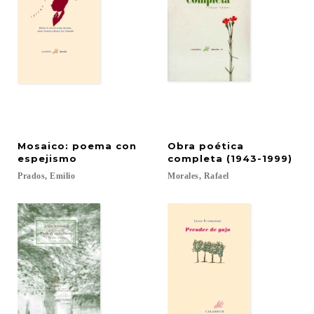
Mosaico: poema con
Obra poética
espejismo
completa (1943-1999)
Prados,
Emilio
Morales,
Rafael