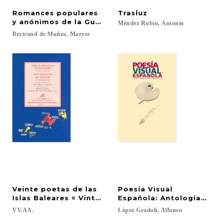
Romances populares
Trasluz
y anónimos de la Guerra de España
Méndez
Rubio,
Antonio
Bertrand
de
Muñoz,
Maryse
Veinte poetas de las
Poesía Visual
Islas Baleares = Vint poetes de les Balears
Española: Antología inc
VV.AA.
López
Gradolí,
Alfonso