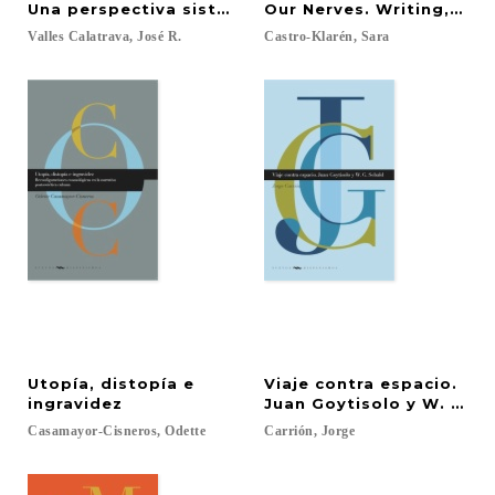
Una perspectiva sistemática
Our Nerves. Writing, Col
Valles
Calatrava,
José
R.
Castro-Klarén,
Sara
Utopía, distopía e
Viaje contra espacio.
ingravidez
Juan Goytisolo y W. G. S
Casamayor-Cisneros,
Odette
Carrión,
Jorge