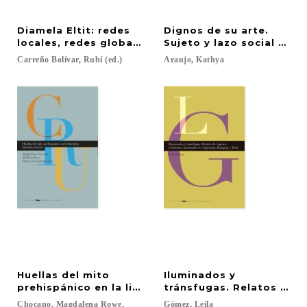
Diamela Eltit: redes
Dignos de su arte.
locales, redes globales
Sujeto y lazo social en e
Carreño
Bolívar,
Rubí
(ed.)
Araujo,
Kathya
Huellas del mito
Iluminados y
prehispánico en la literatura latinoamericana
tránsfugas. Relatos de v
Chocano, Magdalena Rowe,
Gómez,
Leila