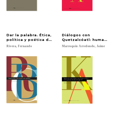
Dar la palabra. Ética,
Diálogos con
política y poética de la escritura en Arguedas
Quetzalcóatl: humanismo,
Rivera,
Fernando
Marroquín
Arredondo,
Jaime