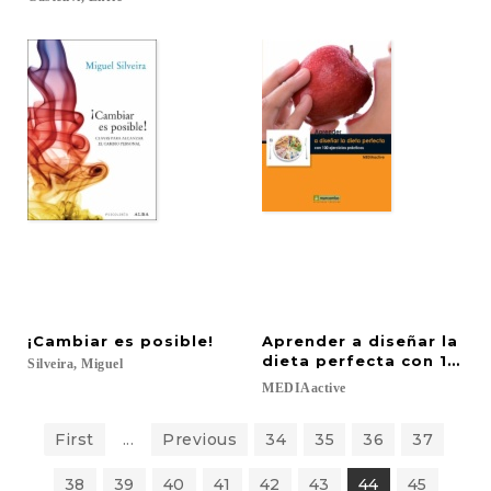
¡Cambiar
es
posible!
Aprender a diseñar la
dieta perfecta con 100 ej
Silveira,
Miguel
MEDIAactive
First
...
Previous
34
35
36
37
38
39
40
41
42
43
44
45