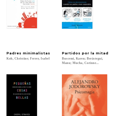
Padres
minimalistas
Partidos
por
la
mitad
Koh,
Christine;
Ferrer,
Isabel
Buscemi, Karen; Berástegui,
Manu; Mucha, Corinne...