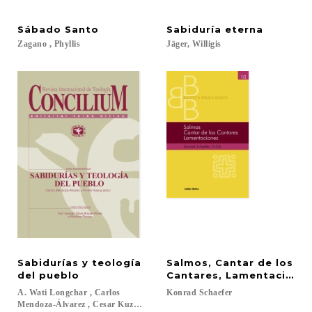
Sábado
Santo
Sabiduría
eterna
Zagano
,
Phyllis
Jäger,
Willigis
Sabidurías y teología
Salmos, Cantar de los
del pueblo
Cantares, Lamentacione
A. Wati Longchar , Carlos
Konrad
Schaefer
Mendoza-Álvarez , Cesar Kuzma , Huang Po-Ho , Luiz Carlos Susin , Margot