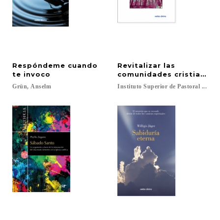
Respóndeme cuando
Revitalizar las
te invoco
comunidades cristianas 
Grün,
Anselm
Instituto
Superior
de
Pastoral
...