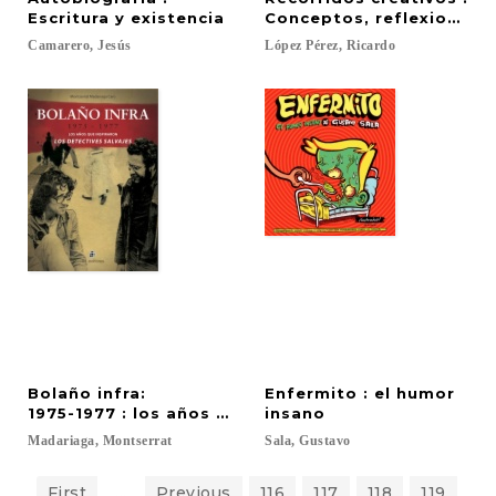
Escritura y existencia
Conceptos, reflexiones, n
Camarero,
Jesús
López
Pérez,
Ricardo
Bolaño infra:
Enfermito : el humor
1975-1977 : los años que inspiraron Los detectives
insano
Madariaga,
Montserrat
Sala,
Gustavo
First
...
Previous
116
117
118
119