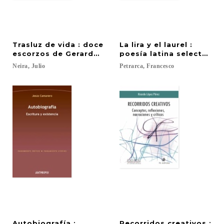
Trasluz de vida : doce
La lira y el laurel :
escorzos de Gerardo Diego
poesía latina selecta (Ed
Neira,
Julio
Petrarca,
Francesco
Autobiografía :
Recorridos creativos :