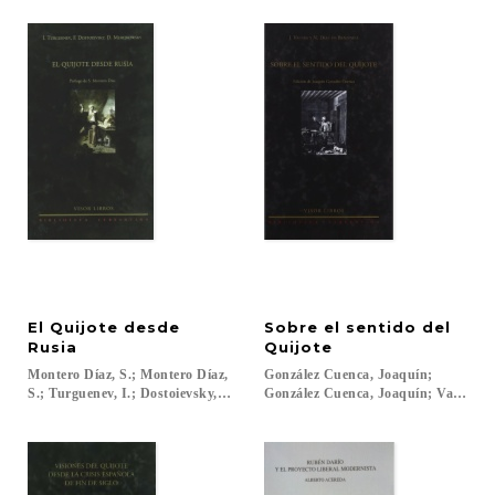
El Quijote desde
Sobre el sentido del
Rusia
Quijote
Montero Díaz, S.; Montero Díaz,
González Cuenca, Joaquín;
S.; Turguenev, I.; Dostoievsky,F.; Merejkowsky, D.; Cansinos Assens, R....
González Cuenca, Joaquín; Valera, J.