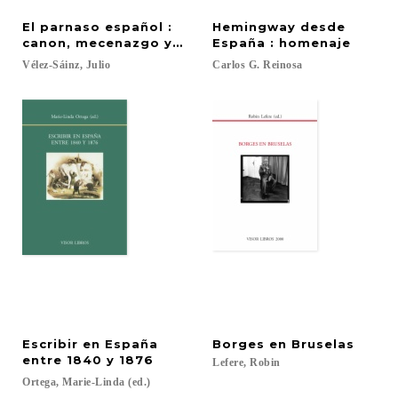
El parnaso español :
Hemingway desde
canon, mecenazgo y propaganda en la poesía del s
España : homenaje
Vélez-Sáinz,
Julio
Carlos
G.
Reinosa
Escribir en España
Borges
en
Bruselas
entre 1840 y 1876
Lefere,
Robin
Ortega,
Marie-Linda
(ed.)