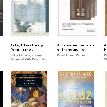
Arte, literatura y
Arte valenciano en
A
feminismos
el franquismo
H
Jodra Llorente, Susana;
Patuel
Chust,
Pascual
Pé
Benito del Valle Eskauriaza, Amelia (eds.)....
Vi