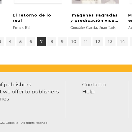
El retorno de lo
Imágenes sagradas
M
real
y predicación visual en e
e
Foster,
Hal
González
García,
Juan
Luis
A
3
4
5
6
7
8
9
10
11
12
13
14
of publishers
Contacto
 we offer to publishers
Help
ries
26 Digitalia - All rights reserved