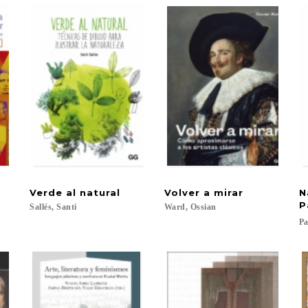
r
Verde
al
natural
Volver
a
mirar
N
P
Sallés,
Santi
Ward,
Ossian
Pa