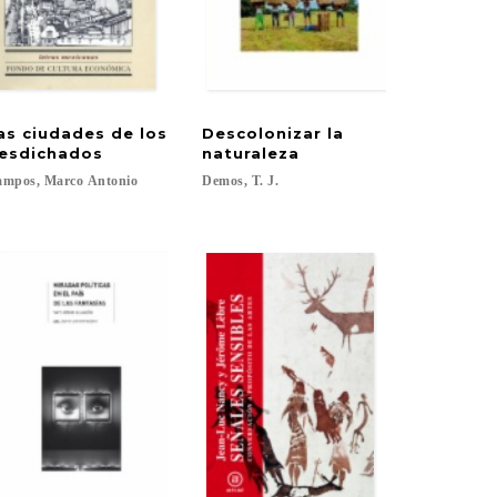
as ciudades de los
Descolonizar la
esdichados
naturaleza
ampos,
Marco
Antonio
Demos,
T.
J.