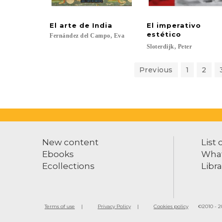
El
arte
de
India
El imperativo
estético
Fernández
del
Campo,
Eva
Sloterdijk,
Peter
Previous
1
2
New content
List 
Ebooks
What
Ecollections
Libra
Terms of use
Privacy Policy
Cookies policy
©2010 - 20