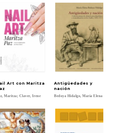
ail Art con Maritza
Antigüedades y
az
nación
z,
Maritza;
Claver,
Irene
Bedoya
Hidalgo,
María
Elena