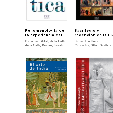
Fenomenología de
Sacrilegio y
la experiencia estética
redención en la F
Dufrenne, Mikel; de la Calle
Connell, William J.;
de la Calle, Román; Senabre Llabata, Carmen; Rovira Sánche
Constable, Giles; Gutiérrez