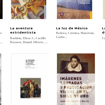
La aventura
La
luz
de
México
L
lorencia del Renacimiento
estridentista
d
Pacheco, Cristina; Monsiváis,
Carlos...
Rashkin, Elissa J.; Castillo
C
z, Amparo...
, Eduardo F....
Reynoso, Damiel Alberto; Altamirano, Víctor...