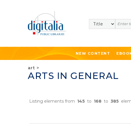
Search
NEW CONTENT
EBOO
art
>
ARTS IN GENERAL
Listing elements from
145
to
168
to
385
elem