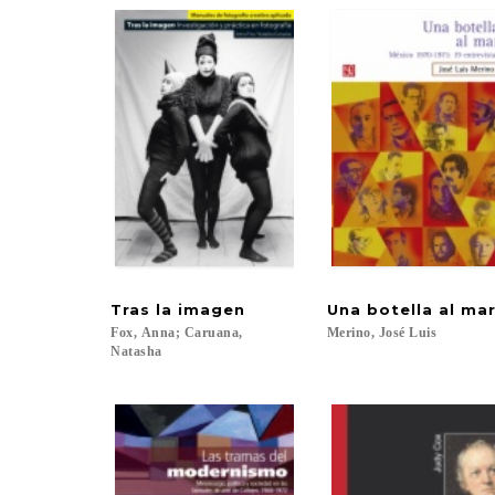
Tras
la
imagen
Una
botella
al
ma
Fox, Anna; Caruana,
Merino,
José
Luis
Natasha