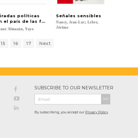
iradas políticas
Señales
sensibles
l Siglo de Oro
n el país de las fantasías
Nancy, Jean-Luc; Lebre,
Jérôme
znar
Almazán,
Yayo
15
16
17
Next
SUBSCRIBE TO OUR NEWSLETTER
>>
By subscribing, you accept our
Privacy Policy