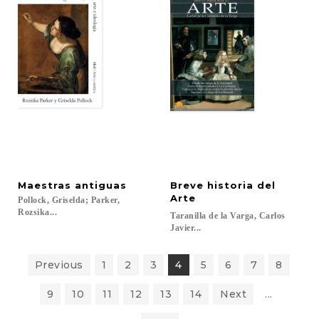
Maestras
antiguas
Breve historia del
Arte
Pollock, Griselda; Parker,
Rozsika...
Taranilla de la Varga, Carlos
Javier...
Previous
1
2
3
4
5
6
7
8
9
10
11
12
13
14
Next
...