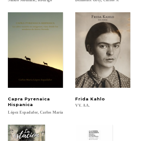
Salido
Moulinié,
Rodrigo
Belmonte
Grey,
Carlos
A
Capra Pyrenaica
Frida
Kahlo
Hispanica
VV.
AA.
López
Espadafor,
Carlos
María