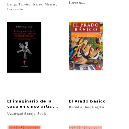
Lorenzo...
Bango Torviso, Isidro; Marias,
Fernando...
El imaginario de la
El
Prado
básico
casa en cinco artistas contemporáneas
Buendía,
José
Rogelio
Uzcátegui
Aráujo,
Judit