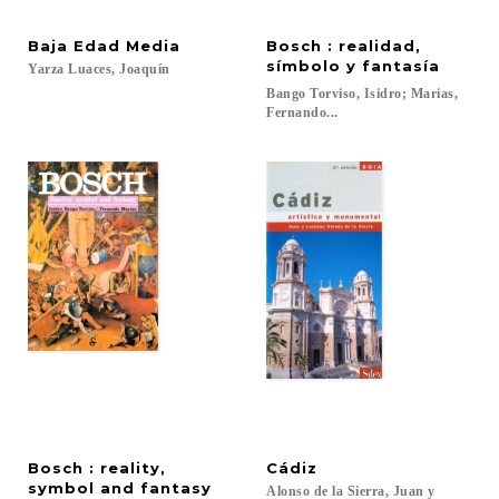
Baja
Edad
Media
Bosch : realidad,
símbolo y fantasía
Yarza
Luaces,
Joaquín
Bango Torviso, Isidro; Marias,
Fernando...
Bosch : reality,
Cádiz
symbol and fantasy
Alonso de la Sierra, Juan y