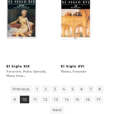
El
Siglo
XIX
El
Siglo
XVI
Navascués, Pedro; Quesada,
Marías,
Fernando
María Jesús...
Previous
1
2
3
4
5
6
7
8
9
10
11
12
13
14
15
16
17
Next