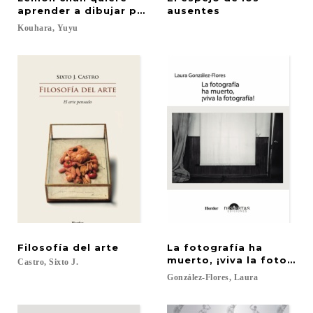
aprender a dibujar poses
ausentes
Kouhara,
Yuyu
Filosofía
del
arte
La fotografía ha
muerto, ¡viva la fotograf
Castro,
Sixto
J.
González-Flores,
Laura