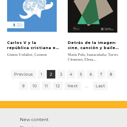
Carlos V y la
Detrás de la imagen:
república cristiana en Aragón
cine, canción y baile en 
Gómez
Urdáñez,
Carmen
Matía Polo, Inmaculada; Torres
Clemente, Elena...
Previous
1
2
3
4
5
6
7
8
9
10
11
12
Next
...
Last
New content