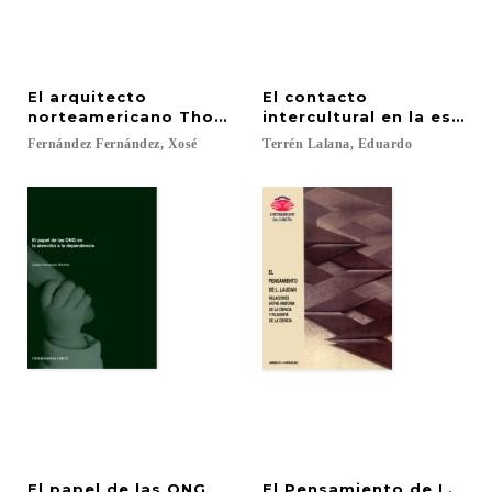
El arquitecto
El contacto
norteamericano Thomas Jefferson (1743-1826) y s
intercultural en la escuel
Fernández
Fernández,
Xosé
Terrén
Lalana,
Eduardo
El papel de las ONG
El Pensamiento de L.