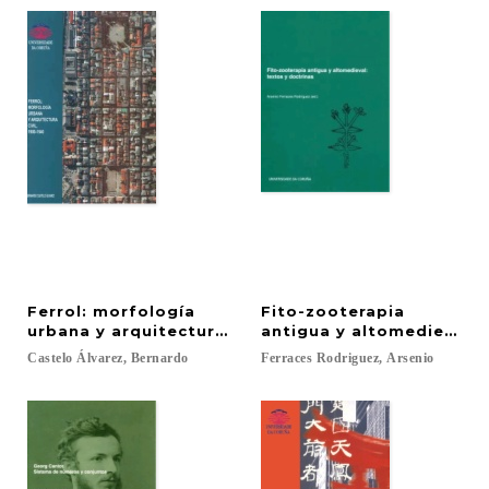
Ferrol: morfología
Fito-zooterapia
urbana y arquitectura civil, 1900-1940
antigua y altomedieval.
Castelo
Álvarez,
Bernardo
Ferraces
Rodriguez,
Arsenio