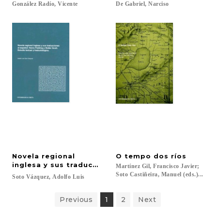
González
Radío,
Vicente
De
Gabriel,
Narciso
Novela regional
O
tempo
dos
ríos
inglesa y sus traducciones al español: Henry Field
Martínez Gil, Francisco Javier;
Soto Castiñeira, Manuel (eds.)...
Soto
Vázquez,
Adolfo
Luis
Previous
1
2
Next