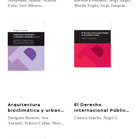
Scarpellini, Sabina; Aranda
Barroso Estébanez, Jorge Ángel;
Usón, José Alfonso...
Martín Yagüe, Jesús Joaquín...
Arquitectura
El Derecho
bioclimática y urbanismo sostenible (volumen I) (S
internacional Público en l
Turégano Romero, José
Chueca
Sancho,
Ángel
G.
Antonio; Velasco Callau, María del Carmen; Martínez Gracia, Amaya...