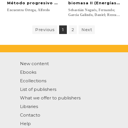
Método progresivo y activo de latín (2ª ed.)
biomasa II (Energías ren
Encuentra
Ortega,
Alfredo
Sebastián Nogués, Fernando;
García Galindo, Daniel; Rezeau, Adeli
Previous
1
2
Next
New content
Ebooks
Ecollections
List of publishers
What we offer to publishers
Libraries
Contacto
Help