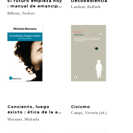
El futuro empieza hoy
Desobediencia
: manual de emancipación
Laudani,
Raffaele
Bilbeny,
Norbert
Consiento, luego
Civismo
existo : ética de la autonomía
Camps,
Victoria
(ed.)
Marzano,
Michaela