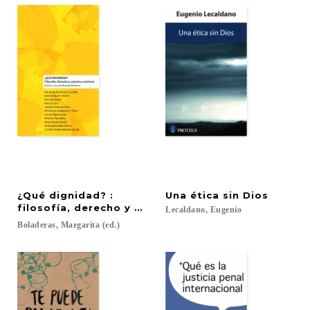
¿Qué dignidad? :
Una
ética
sin
Dios
filosofía, derecho y práctica sanitaria
Lecaldano,
Eugenio
Boladeras,
Margarita
(ed.)